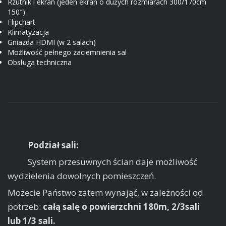
Rzutnik i ekran (jeden ekran o dużych rozmiarach 300/170cm
150″)
Flipchart
Klimatyzacja
Gniazda HDMI (w 2 salach)
Możliwość pełnego zaciemnienia sal
Obsługa techniczna
Podział sali:
System przesuwnych ścian daje możliwość
wydzielenia dowolnych pomieszczeń.
Możecie Państwo zatem wynająć, w zależności od
potrzeb:
całą salę o powierzchni 180m, 2/3sali
lub
1/3 sali.